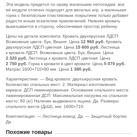
Эта модель придется по нраву маленьким непоседам: все
её модули отлично подходят для веселых игр, а маленькая
горка с безопасным пластиковым покрытием только добавит
радости юным искателям приключений. Нижняя кровать
выкатывается в сторону, обеспечивая простор ребенку.
Цены на детали комплекта: Кровать двухярусная ЛДСП:
Возможные цвета: Бук, Вишня. Цена
12 960 руб.
Кровать
двухярусная ЛДСП цветная: Цена
15 600 руб.
Лестница
к кровати ЛДСП: Возможные цвета: Бук, Вишня. Цена
2 320 руб.
Лестница к кровати ЛДСП цветная: Цена
2 750 руб.
Горка к кровати в цвет кровати: Цена
5 070 руб.
Матрас 1600×710×80 мм. Цена
1 380 руб.
Характеристики: — Вид кровати: двухъярусная кровать.
Количество спальных мест: 2. Материал изготовления
каркаса: ДСП ламинированная. Основание спального места:
ламинированная ДСП. Максимальная нагрузка на спальное
место: 80 (кг) Наличие выдвижного ящика: Да. Размеры
спального места (ДхШ), мм: 1600×710.
Комплектация: — Лестница-комод: Да. — Защитный бортик:
Да.
Похожие товары